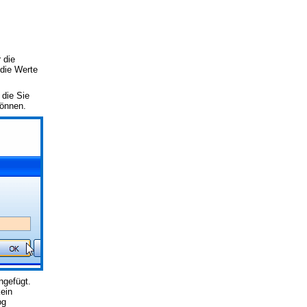
 die
 die Werte
 die Sie
önnen.
ngefügt.
ein
og