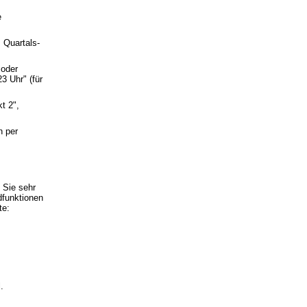
e
 Quartals-
 oder
3 Uhr" (für
t 2",
n per
 Sie sehr
dfunktionen
te:
.