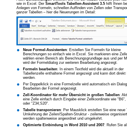
wie in Excel. Der
SmartTools Tabellen-Assistent 3.5
hilft Ihnen b
Anlegen von Formeln, schnellen Auffinden von Zellen oder Transpo
ganzer Tabellen – hier die Neuerungen im Detail:
Neue Formel-Assistenten
: Erstellen Sie Formeln für kleine
Berechnungen so einfach wie in Excel. Sie markieren eine Zelle 
wählen einen Bereich als Berechnungsgrundlage aus und per M
wird der Formeldialog zur weiteren Bearbeitung angezeigt.
Formeln bearbeiten
: In einem Textfeld wird die aktuell in der
Tabellenzelle enthaltene Formel angezeigt und kann dort direkt 
werden.
Per Doppelklick in eine Formelzelle wird automatisch ein Dialo
Bearbeiten der Formel angezeigt.
Zell-Koordinator für mehr Übersicht in großen Tabellen
: Ak
eine Zelle einfach durch Eingabe einer Zellkoordinate wie "B6",
oder "Z34;S20".
Tabelle transponieren
: Per Mausklick erstellen Sie eine neue 
Umkehrung der Zeilen/Spalten-Struktur - zeilenweise organisier
werden spaltenweise angeordnet und umgekehrt.
Optimierte Einbindung in Word 2010 und 2007
: Rufen Sie al