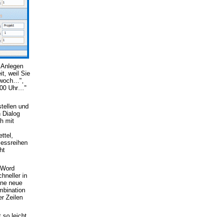
 Anlegen
t, weil Sie
twoch…",
9:00 Uhr…"
tellen und
 Dialog
h mit
ttel,
Messreihen
ht
 Word
hneller in
ine neue
mbination
er Zeilen
t so leicht