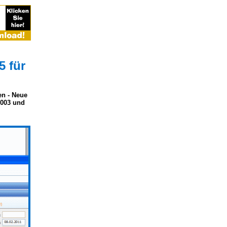
5 für
en - Neue
2003 und