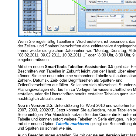
Wenn Sie regelmäßig Tabellen in Word erstellen, ist besonders das
der Zeilen- und Spaltenüberschriften eine zeitintensive Angelegenhei
immer wieder die gleichen Datenreihen wie "Montag, Dienstag, Mit
"08.02.2011, 09.02.2011, 10.02.2011…" oder "8:00 Uhr, 8:30 Uhr, 
eingeben müssen.
Mit dem neuen
SmartTools Tabellen-Assistenten 3.5
geht das Ers
Beschriften von Tabellen in Zukunft leicht von der Hand: Über einen
können Sie eine neue oder eine vorhandene Tabelle voll automatisc
Zahlen-, Datums-, Zeit- oder Begriffsreihen als Spalten- und
Zeilenüberschriften ausfüllen. So lassen sich blitzschnell Stundenze
Planungsvorlagen etc. bis hin zu Vorlagen für wissenschaftlichen 
erstellen, oder die Überschriften bereits erstellter Tabellen ganz leic
nachträglich aktualisieren.
Neu in Version 3.5
: Unterstützung für Word 2010 und weiterhin für
2007, 2003, 2002/XP. Jetzt können Sie außerdem, neue Tabellen sc
Serie einfügen: Per Mausklick setzen Sie den Cursor direkt unter e
Tabelle und können sofort weitere Tabellen in Serie einfügen. In Ko
mit der neuen Option
Tabelle markieren
gelingt die Beschriftung d
und Spalten so schnell wie nie.
Auch
Berechnungen
erstellen Sie mit der
neuen Version
jetzt fas