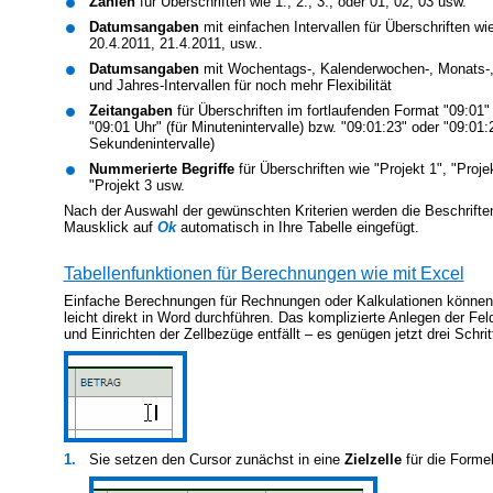
Zahlen
für Überschriften wie 1., 2., 3., oder 01, 02, 03 usw.
Datumsangaben
mit einfachen Intervallen für Überschriften wi
20.4.2011, 21.4.2011, usw..
Datumsangaben
mit Wochentags-, Kalenderwochen-, Monats-,
und Jahres-Intervallen für noch mehr Flexibilität
Zeitangaben
für Überschriften im fortlaufenden Format "09:01"
"09:01 Uhr" (für Minutenintervalle) bzw. "09:01:23" oder "09:01:2
Sekundenintervalle)
Nummerierte Begriffe
für Überschriften wie "Projekt 1", "Projek
"Projekt 3 usw.
Nach der Auswahl der gewünschten Kriterien werden die Beschrifte
Mausklick auf
Ok
automatisch in Ihre Tabelle eingefügt.
Tabellenfunktionen für Berechnungen wie mit Excel
Einfache Berechnungen für Rechnungen oder Kalkulationen können
leicht direkt in Word durchführen. Das komplizierte Anlegen der Fel
und Einrichten der Zellbezüge entfällt – es genügen jetzt drei Schrit
1.
Sie setzen den Cursor zunächst in eine
Zielzelle
für die Formel