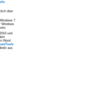
ols-
lich über
r Windows 7
er Windows
onto.
 2010 und
 dem
 In Word
martTools
irekt aus