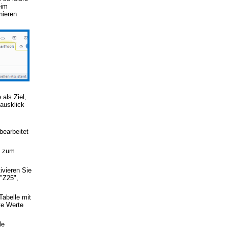
eim
nieren
als Ziel,
ausklick
bearbeitet
g zum
tivieren Sie
 "Z25",
Tabelle mit
te Werte
le