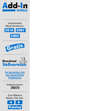
Unterstützte
Word-Versionen:
So bestellen Sie
bei SmartTools
Publishing
Artikelnummer:
39070
Zum Blättern
klicken Sie hier: