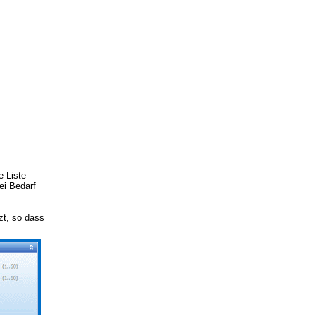
e Liste
ei Bedarf
zt, so dass